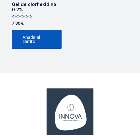
Gel de clorhexidina
0.2%
Valorado
7,80
€
con
0
de
Añadir al
5
carrito