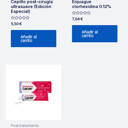
Cepillo post-cirugía
Enjuague
ultrasuave (Edición
clorhexidina 0.12%
Especial)
Valorado
7,04
€
con
Valorado
5,50
€
0
con
de
0
Añadir al
5
de
carrito
Añadir al
5
carrito
Post-tratamiento