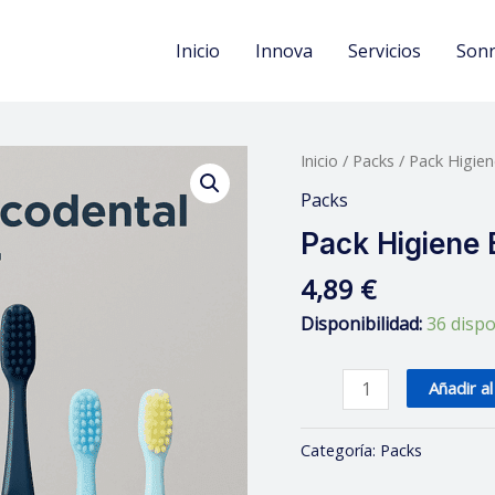
Inicio
Innova
Servicios
Sonr
Pack
Inicio
/
Packs
/ Pack Higien
Higiene
Packs
Bucodental
Pack Higiene 
Familiar
cantidad
4,89
€
Disponibilidad:
36 dispo
Añadir al
Categoría:
Packs