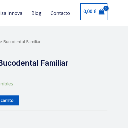
0,00
€
isa Innova
Blog
Contacto
e Bucodental Familiar
Bucodental Familiar
nibles
 carrito