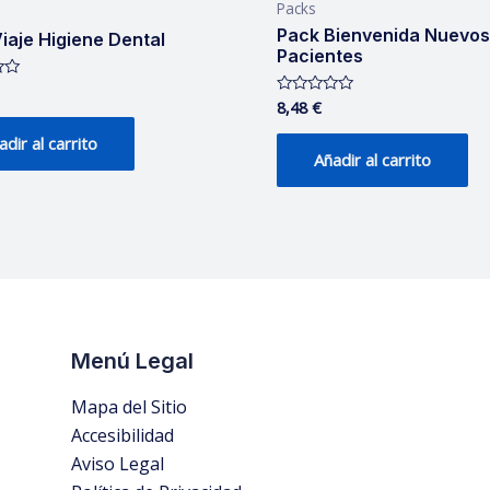
Packs
Pack Bienvenida Nuevo
iaje Higiene Dental
Pacientes
8,48
€
Valorado
con
0
adir al carrito
de
Añadir al carrito
5
Menú Legal
Mapa del Sitio
Accesibilidad
Aviso Legal