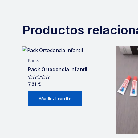
Productos relacio
Packs
Pack Ortodoncia Infantil
7,31
€
Valorado
con
0
de
Añadir al carrito
5